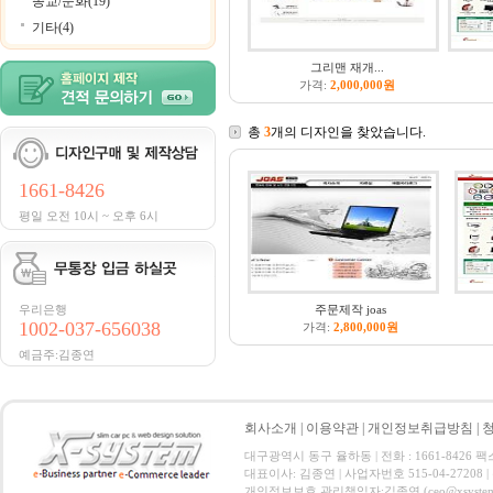
종교/문화(19)
기타(4)
그리맨 재개...
가격:
2,000,000원
총
3
개의 디자인을 찾았습니다.
1661-8426
평일 오전 10시 ~ 오후 6시
우리은행
주문제작 joas
1002-037-656038
가격:
2,800,000원
예금주:김종연
회사소개
|
이용약관
|
개인정보취급방침
|
대구광역시 동구 율하동 | 전화 : 1661-8426 팩스 :
대표이사: 김종연 | 사업자번호 515-04-27208
개인정보보호 관리책임자:김종연 (ceo@xsystem.co.kr)