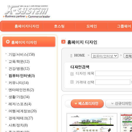
홈페이지디자인
호스팅
도메인
그룹웨어
홈페이지 디자인
홈페이지 디자인
기업/서비스(158)
HOME
>
>
교육/학문(12)
건강/병원(12)
디자인 제목
컴퓨터/인터넷(3)
가격대 선택
커뮤니티(14)
엔터테인먼트(2)
생활/가정(34)
레저/스포츠(4)
여행/세계정보(20)
경제/재테크(27)
사회/정치(8)