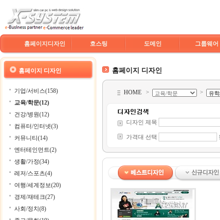
홈페이지디자인
호스팅
도메인
그룹웨어
홈페이지 디자인
홈페이지 디자인
기업/서비스(158)
HOME
>
>
교육/학문(12)
건강/병원(12)
디자인 제목
컴퓨터/인터넷(3)
가격대 선택
커뮤니티(14)
엔터테인먼트(2)
생활/가정(34)
레저/스포츠(4)
여행/세계정보(20)
경제/재테크(27)
사회/정치(8)