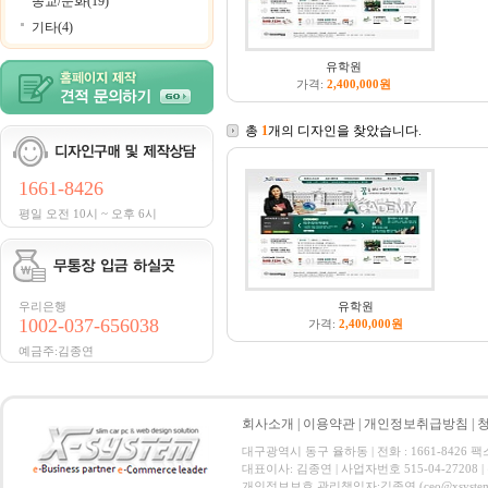
종교/문화(19)
기타(4)
유학원
가격:
2,400,000원
총
1
개의 디자인을 찾았습니다.
1661-8426
평일 오전 10시 ~ 오후 6시
우리은행
유학원
1002-037-656038
가격:
2,400,000원
예금주:김종연
회사소개
|
이용약관
|
개인정보취급방침
|
대구광역시 동구 율하동 | 전화 : 1661-8426 팩스 :
대표이사: 김종연 | 사업자번호 515-04-27208
개인정보보호 관리책임자:김종연 (ceo@xsystem.co.kr)